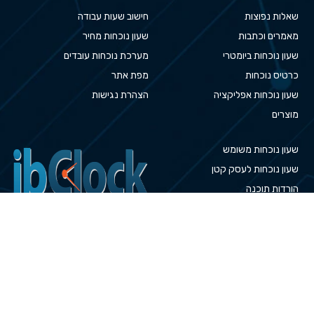
שאלות נפוצות
חישוב שעות עבודה
מאמרים וכתבות
שעון נוכחות מחיר
שעון נוכחות ביומטרי
מערכת נוכחות עובדים
כרטיס נוכחות
מפת אתר
שעון נוכחות אפליקציה
הצהרת נגישות
מוצרים
שעון נוכחות משומש
שעון נוכחות לעסק קטן
הורדות תוכנה
אפליקציה נוכחות
צור קשר
כל הזכויות שמורות ©
JBClock שעון נוכחות עובדים
קטלוג מוצרים
הערבה 1, גבעת שמואל, בנין SIV
קומה 5.
טלפון:
03-7214000