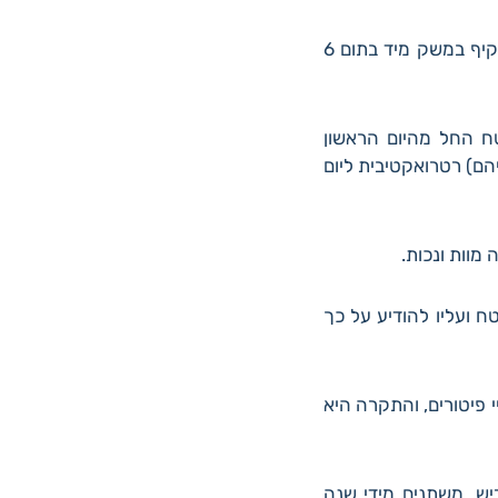
3. עובד שהתקבל לעבודה כשאין לו ביטוח פנסיוני כלשהו, יהיה זכאי לביטוח הפנסיוני המקיף במשק מיד בתום 6
טח החל מהיום הראשון
המוקדם מביניהם) רטרואקטיבית ליום
 ועליו להודיע על כך
 פיטורים, והתקרה היא
יש, משתנים מידי שנה